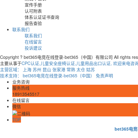
宣传手册
认可附表
体系认证证书查询
报告查验
联系我们
联系我们
在线留言
投诉建议
Copyright ? bet365电竞在线登录-bet365（中国）有限公司 All rights 
主要从事于
CPC认证,儿童安全座椅认证,儿童用品出口认证, 欢迎来电咨
主营区域： 上海 苏州 昆山 张家港 常熟 太仓 姑苏
技术支持： bet365电竞在线登录-bet365（中国） 免责声明
业务咨询
服务热线
18913545517
在线留言
微信
TOP
bet365电