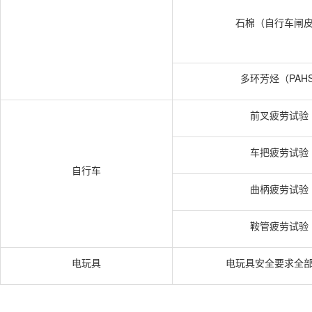
石棉（自行车闸
多环芳烃（PAHS
前叉疲劳试验
车把疲劳试验
自行车
曲柄疲劳试验
鞍管疲劳试验
电玩具
电玩具安全要求全