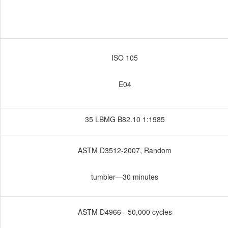
ISO 105
E04
35 LBMG B82.10 1:1985
ASTM D3512‐2007, Random
tumbler—30 minutes
ASTM D4966 ‐ 50,000 cycles