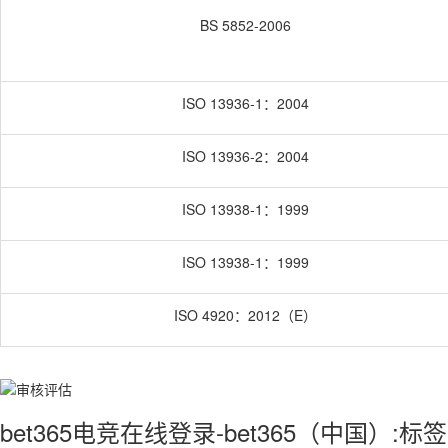
BS 5852-2006
ISO 13936-1：2004
ISO 13936-2：2004
ISO 13938-1：1999
ISO 13938-1：1999
ISO 4920：2012（E）
bet365电竞在线登录-bet365（中国）:标签