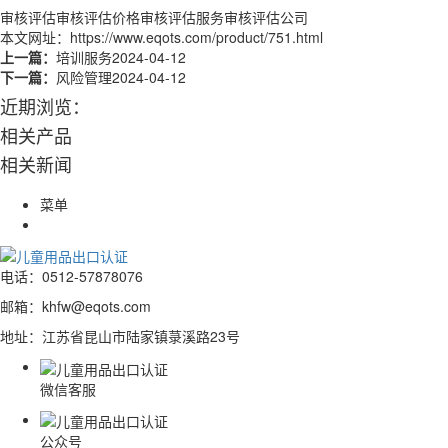
审核评估审核评估价格审核评估服务审核评估公司
本文网址：https://www.eqots.com/product/751.html
上一篇：
培训服务
2024-04-12
下一篇：
风险管理
2024-04-12
近期浏览：
相关产品
相关新闻
菜单
电话：0512-57878076
0512-5787 8076
邮箱：khfw@eqots.com
地址：江苏省昆山市陆家镇菉溪路23号
微信客服
公众号