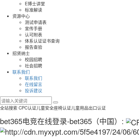
E博士讲堂
标准解读
资源中心
测试申请表
宣传手册
认可附表
体系认证证书查询
报告查验
招贤纳士
校园招聘
社会招聘
联系我们
联系我们
在线留言
投诉建议
全站搜索
CPC认证儿童安全座椅认证儿童用品出口认证
bet365电竞在线登录-bet365（中国）: