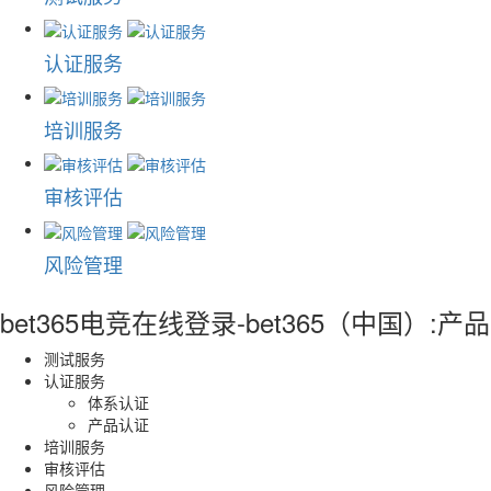
认证服务
培训服务
审核评估
风险管理
bet365电竞在线登录-bet365（中国）:
测试服务
认证服务
体系认证
产品认证
培训服务
审核评估
风险管理