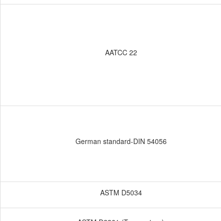
AATCC 22
German standard‐DIN 54056
ASTM D5034