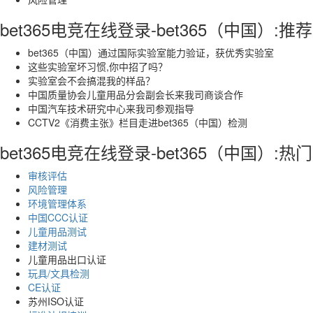
bet365电竞在线登录-bet365（中国）:推
bet365（中国）通过国际实验室能力验证，获优秀实验室
这些实验室坏习惯,你中招了吗？
实验室会不会搞混我的样品？
中国质量协会儿童用品分会副会长来我司商谈合作
中国汽车技术研究中心来我司参观指导
CCTV2《消费主张》栏目走进bet365（中国）检测
bet365电竞在线登录-bet365（中国）:热
审核评估
风险管理
环境管理体系
中国CCC认证
儿童用品测试
建材测试
儿童用品出口认证
玩具/文具检测
CE认证
苏州ISO认证