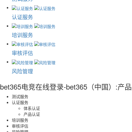
认证服务
培训服务
审核评估
风险管理
bet365电竞在线登录-bet365（中国）:
测试服务
认证服务
体系认证
产品认证
培训服务
审核评估
风险管理