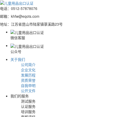
电话：0512-57878076
0512-5787 8076
邮箱：khfw@eqots.com
地址：江苏省昆山市陆家镇菉溪路23号
微信客服
公众号
关于我们
公司简介
企业文化
发展历程
资质荣誉
自我申明
公开文件
我们的服务
测试服务
认证服务
培训服务
审核评估