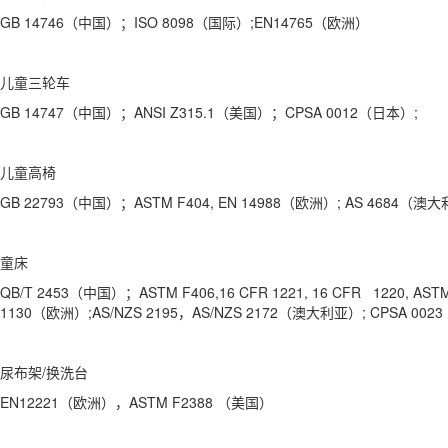
GB 14746（中国）；ISO 8098（国际）;EN14765（欧洲）
儿童三轮车
GB 14747（中国）；ANSI Z315.1（美国）；CPSA 0012（日本）;
儿童高椅
GB 22793（中国）；ASTM F404, EN 14988（欧洲）; AS 4684（澳
童床
QB/T 2453（中国）；ASTM F406,16 CFR 1221, 16 CFR 1220, AST
1130（欧洲）;AS/NZS 2195，AS/NZS 2172（澳大利亚）; CPSA 00
尿布架/换洗台
EN12221（欧洲），ASTM F2388 （美国）