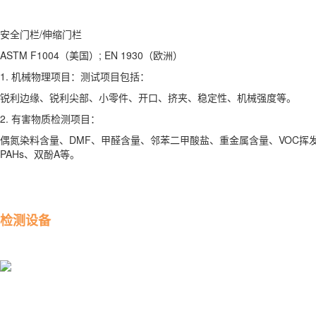
安全门栏/伸缩门栏
ASTM F1004（美国）; EN 1930（欧洲）
1. 机械物理项目：测试项目包括：
锐利边缘、锐利尖部、小零件、开口、挤夹、稳定性、机械强度等。
2. 有害物质检测项目：
偶氮染料含量、DMF、甲醛含量、邻苯二甲酸盐、重金属含量、VOC挥
PAHs、双酚A等。
检测设备