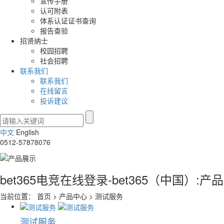
宣传手册
认可附表
体系认证证书查询
报告查验
招贤纳士
校园招聘
社会招聘
联系我们
联系我们
在线留言
投诉建议
中文
English
0512-57878076
bet365电竞在线登录-bet365（中国）:产
当前位置： 首页 > 产品中心 > 测试服务
测试服务