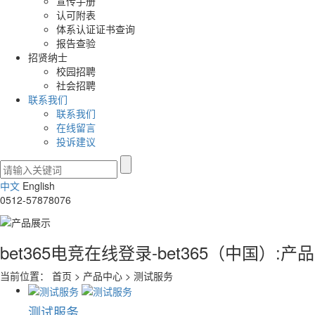
宣传手册
认可附表
体系认证证书查询
报告查验
招贤纳士
校园招聘
社会招聘
联系我们
联系我们
在线留言
投诉建议
中文
English
0512-57878076
bet365电竞在线登录-bet365（中国）:产
当前位置： 首页 > 产品中心 > 测试服务
测试服务