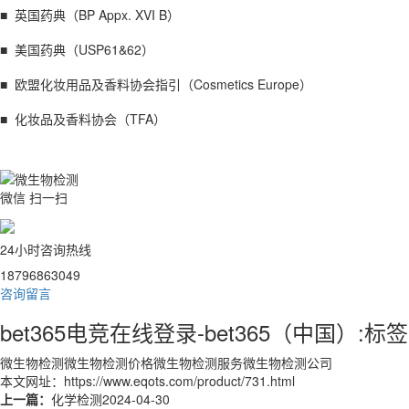
■ 英国药典（BP Appx. XVI B）
■ 美国药典（USP61&62）
■ 欧盟化妆用品及香料协会指引（Cosmetics Europe）
■ 化妆品及香料协会（TFA）
微信 扫一扫
24小时咨询热线
18796863049
咨询留言
bet365电竞在线登录-bet365（中国）:标签
微生物检测微生物检测价格微生物检测服务微生物检测公司
本文网址：https://www.eqots.com/product/731.html
上一篇：
化学检测
2024-04-30