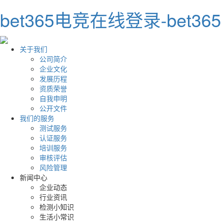
bet365电竞在线登录-bet3
关于我们
公司简介
企业文化
发展历程
资质荣誉
自我申明
公开文件
我们的服务
测试服务
认证服务
培训服务
审核评估
风险管理
新闻中心
企业动态
行业资讯
检测小知识
生活小常识