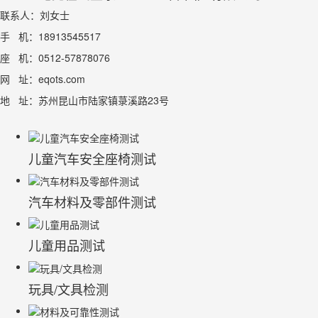
联系人：刘女士
手 机：18913545517
座 机：0512-57878076
网 址：eqots.com
地 址：苏州昆山市陆家镇菉溪路23号
儿童汽车安全座椅测试
汽车材料及零部件测试
儿童用品测试
玩具/文具检测