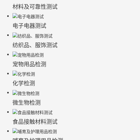
材料及可靠性测试
电子电器测试
纺织品、服饰测试
宠物用品检测
化学检测
微生物检测
食品接触材料测试