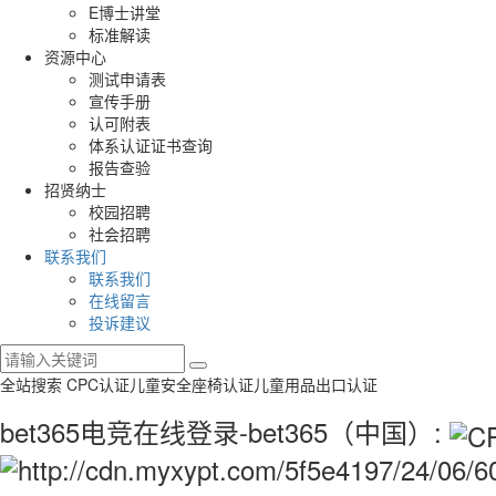
E博士讲堂
标准解读
资源中心
测试申请表
宣传手册
认可附表
体系认证证书查询
报告查验
招贤纳士
校园招聘
社会招聘
联系我们
联系我们
在线留言
投诉建议
全站搜索
CPC认证儿童安全座椅认证儿童用品出口认证
bet365电竞在线登录-bet365（中国）: