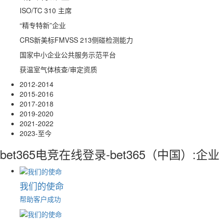
ISO/TC 310 主席
“精专特新”企业
CRS新美标FMVSS 213侧碰检测能力
国家中小企业公共服务示范平台
获温室气体核查/审定资质
2012-2014
2015-2016
2017-2018
2019-2020
2021-2022
2023-至今
bet365电竞在线登录-bet365（中国）:企
我们的使命
帮助客户成功