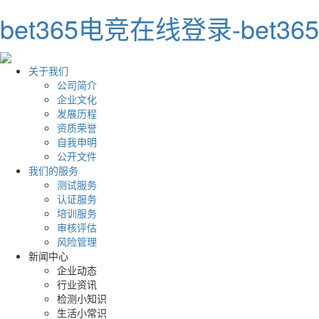
bet365电竞在线登录-bet3
关于我们
公司简介
企业文化
发展历程
资质荣誉
自我申明
公开文件
我们的服务
测试服务
认证服务
培训服务
审核评估
风险管理
新闻中心
企业动态
行业资讯
检测小知识
生活小常识