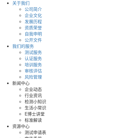
关于我们
公司简介
企业文化
发展历程
资质荣誉
自我申明
公开文件
我们的服务
测试服务
认证服务
培训服务
审核评估
风险管理
新闻中心
企业动态
行业资讯
检测小知识
生活小常识
E博士讲堂
标准解读
资源中心
测试申请表