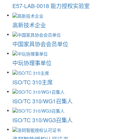
E57-LAB-0018 能力授权实验室
高新技术企业
中国家具协会会员单位
中玩协理事单位
ISO/TC 310主席
ISO/TC 310/WG1召集人
ISO/TC 310/WG3召集人
洛轲智能授权认可证书