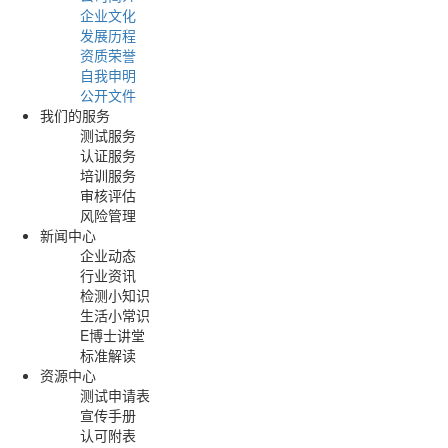
企业文化
发展历程
资质荣誉
自我申明
公开文件
我们的服务
测试服务
认证服务
培训服务
审核评估
风险管理
新闻中心
企业动态
行业资讯
检测小知识
生活小常识
E博士讲堂
标准解读
资源中心
测试申请表
宣传手册
认可附表