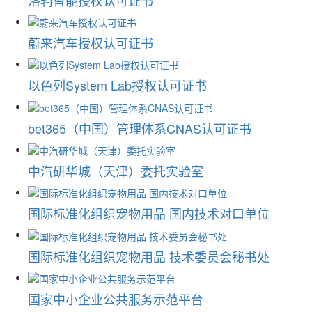
蔚来汽车授权认可证书
以色列System Lab授权认可证书
bet365（中国）管理体系CNAS认可证书
中汽研华城（天津）委托实验室
国际标准化组织宠物用品 国内技术对口单位
国际标准化组织宠物用品 技术委员会秘书处
国家中小企业公共服务示范平台