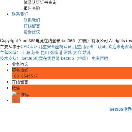
体系认证证书查询
报告查验
联系我们
联系我们
在线留言
投诉建议
Copyright ? bet365电竞在线登录-bet365（中国）有限公司 All rights 
主要从事于
CPC认证,儿童安全座椅认证,儿童用品出口认证, 欢迎来电咨
主营区域： 上海 苏州 昆山 张家港 常熟 太仓 姑苏
技术支持： bet365电竞在线登录-bet365（中国） 免责声明
业务咨询
服务热线
18913545517
在线留言
微信
TOP
bet365电