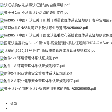
认证机构依法从事认证活动的自我声明.pdf
关于分公司不从事认证活动的说明文件.pdf
bet365（中国）认证关于新版《质量管理体系认证规则》客户告知函20251
管理体系CNAS认可证书及认可业务范围20250902.pdf
bet365（中国）认证关于国家认监委发布新版管理体系认证规则实施要求的
国家认监委公告[2025]第16号-质量管理体系认证规则CNCA-QMS-01 20
认秘函[2025]28号-附件-新版质量管理体系认证规则释义.pdf
附件1-1 环境管理体系认证规则.pdf
附件1-2 环境管理体系认证规则释义.pdf
附件2-1 职业健康安全管理体系认证规则.pdf
附件2-2 职业健康安全管理体系认证规则释义.pdf
关于认证范围缩小认证标志使用要求的告知函20260605.pdf
菜单