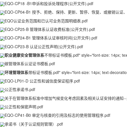
EQO-CP18 -B1申诉和投诉处理程序(公开文件).pdf
EQO-CP04-B1 授予、拒绝、保持、更新、暂停、恢复、或撤销认证、
EQO认证业务范围和已认可业务范围明细表.pdf
EQO-CP25-B 管理体系认证收费标准(公开文件).pdf
EQO-CP24-B1 管理体系认证审核时间(公开文件).pdf
EQO-CP23-B 认证公正性声明(公开文件).pdf
职业健康安全管理体系
不带标证书模板.pdf" style="font-size: 14px; text
碳管理体系认证证书模板.pdf
环境管理体系
带标证书模板.pdf" style="font-size: 14px; text-decoratio
EQO-LP01-D 公正性和诚信度保证程序.pdf
公正性承诺书.pdf
关于在管理体系标准中增加气候变化考虑因素及相关认证安排的通知--盖
公正性和保密声明.pdf
EQO-CP41-B0 审定与核查的引用及标志的使用管理程序.pdf
承诺书（关于认证规则管理）.pdf